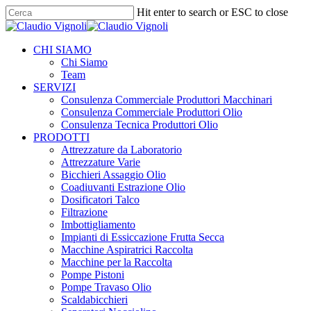
Skip
Hit enter to search or ESC to close
to
Close
main
Search
content
Menu
CHI SIAMO
Chi Siamo
Team
SERVIZI
Consulenza Commerciale Produttori Macchinari
Consulenza Commerciale Produttori Olio
Consulenza Tecnica Produttori Olio
PRODOTTI
Attrezzature da Laboratorio
Attrezzature Varie
Bicchieri Assaggio Olio
Coadiuvanti Estrazione Olio
Dosificatori Talco
Filtrazione
Imbottigliamento
Impianti di Essiccazione Frutta Secca
Macchine Aspiratrici Raccolta
Macchine per la Raccolta
Pompe Pistoni
Pompe Travaso Olio
Scaldabicchieri