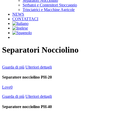
Separatori Nocciolino
Serbatoi e Contenitori Stoccaggio
Trinciatrici e Macchine Agricole
NEWS
CONTATTACI
facebook
linkedin
youtube
instagram
Separatori Nocciolino
Guarda di più
Ulteriori dettagli
Separatore nocciolino PH-20
Love
0
Guarda di più
Ulteriori dettagli
Separatore nocciolino PH-40