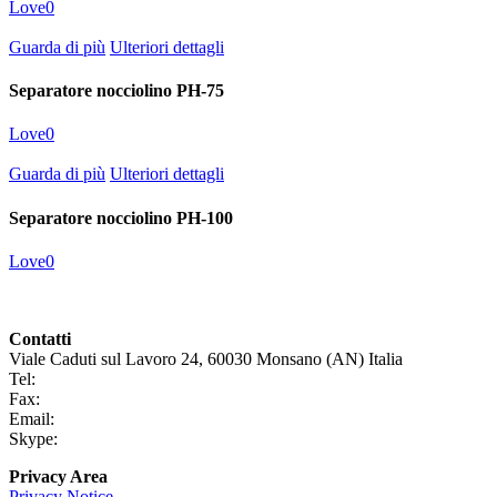
Love
0
Guarda di più
Ulteriori dettagli
Separatore nocciolino PH-75
Love
0
Guarda di più
Ulteriori dettagli
Separatore nocciolino PH-100
Love
0
Contatti
Viale Caduti sul Lavoro 24, 60030 Monsano (AN) Italia
Tel:
+39 0731 696465
Fax:
+39 0731 690265
Email:
info@claudiovignoli.com
Skype:
claudio.vignoli
Privacy Area
Privacy Notice