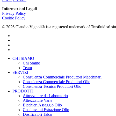
Informazioni Legali
Privacy Policy
Cookie Policy
© 2026 Claudio Vignoli® is a registered trademark of Trasfluid sr
facebook
linkedin
youtube
instagram
Close
CHI SIAMO
Menu
Chi Siamo
Team
SERVIZI
Consulenza Commerciale Produttori Macchinari
Consulenza Commerciale Produttori Olio
Consulenza Tecnica Produttori Olio
PRODOTTI
Attrezzature da Laboratorio
Attrezzature Varie
Bicchieri Assaggio Olio
Coadiuvanti Estrazione Olio
Dosificatori Talco