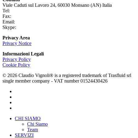
Viale Caduti sul Lavoro 24, 60030 Monsano (AN) Italia
Tel:
+39 0731 696465
Fax:
+39 0731 690265
Email:
info@claudiovignoli.com
Skype:
claudio.vignoli
Privacy Area
Privacy Notice
Informazioni Legali
Privacy Policy
Cookie Policy
© 2026 Claudio Vignoli® is a registered trademark of Trasfluid srl
single member company - VAT number 01524430426
facebook
linkedin
youtube
instagram
Close
CHI SIAMO
Menu
Chi Siamo
Team
SERVIZI