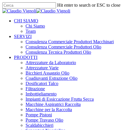
Skip
Hit enter to search or ESC to close
to
Close
main
Search
content
Menu
CHI SIAMO
Chi Siamo
Team
SERVIZI
Consulenza Commerciale Produttori Macchinari
Consulenza Commerciale Produttori Olio
Consulenza Tecnica Produttori Olio
PRODOTTI
Attrezzature da Laboratorio
Attrezzature Varie
Bicchieri Assaggio Olio
Coadiuvanti Estrazione Olio
Dosificatori Talco
Filtrazione
Imbottigliamento
Impianti di Essiccazione Frutta Secca
Macchine Aspiratrici Raccolta
Macchine per la Raccolta
Pompe Pistoni
Pompe Travaso Olio
Scaldabicchieri