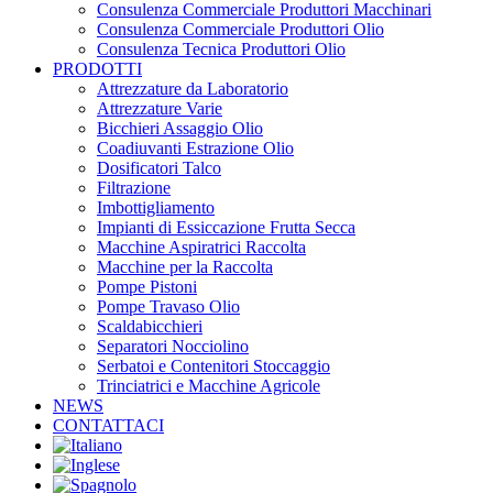
Consulenza Commerciale Produttori Macchinari
Consulenza Commerciale Produttori Olio
Consulenza Tecnica Produttori Olio
PRODOTTI
Attrezzature da Laboratorio
Attrezzature Varie
Bicchieri Assaggio Olio
Coadiuvanti Estrazione Olio
Dosificatori Talco
Filtrazione
Imbottigliamento
Impianti di Essiccazione Frutta Secca
Macchine Aspiratrici Raccolta
Macchine per la Raccolta
Pompe Pistoni
Pompe Travaso Olio
Scaldabicchieri
Separatori Nocciolino
Serbatoi e Contenitori Stoccaggio
Trinciatrici e Macchine Agricole
NEWS
CONTATTACI