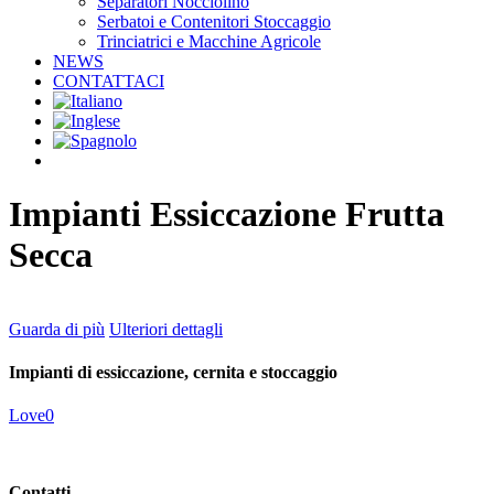
Separatori Nocciolino
Serbatoi e Contenitori Stoccaggio
Trinciatrici e Macchine Agricole
NEWS
CONTATTACI
facebook
linkedin
youtube
instagram
Impianti Essiccazione Frutta
Secca
Guarda di più
Ulteriori dettagli
Impianti di essiccazione, cernita e stoccaggio
Love
0
Contatti