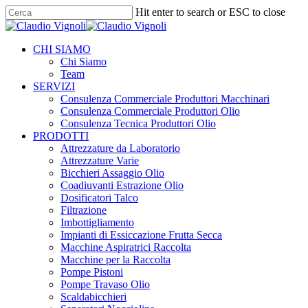
Skip
Hit enter to search or ESC to close
to
Close
main
Search
content
Menu
CHI SIAMO
Chi Siamo
Team
SERVIZI
Consulenza Commerciale Produttori Macchinari
Consulenza Commerciale Produttori Olio
Consulenza Tecnica Produttori Olio
PRODOTTI
Attrezzature da Laboratorio
Attrezzature Varie
Bicchieri Assaggio Olio
Coadiuvanti Estrazione Olio
Dosificatori Talco
Filtrazione
Imbottigliamento
Impianti di Essiccazione Frutta Secca
Macchine Aspiratrici Raccolta
Macchine per la Raccolta
Pompe Pistoni
Pompe Travaso Olio
Scaldabicchieri