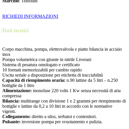
Marchio
: Trasfluid
RICHIEDI INFORMAZIONI
Dati tecnici
Corpo macchina, pompa, elettrovalvola e piatto bilancia in acciaio
inox
Pompa volumetrica con girante in nitrile Liverani
Sistema di pesatura omologato e certificato
10 formati memorizzabili per cambio rapido
Uscita seriale a disposizione per etichetta di tracciabilità
Capacità di riempimento oraria:
n.90 lattine da 5 litri – n.250
bottiglie da 1 litro
Alimentazione:
monofase 220 volts 1 Kw senza necessità di aria
compressa
Bilancia:
multirange con divisione 1 e 2 grammi per riempimento di
bottiglie e lattine da 0,2 a 10 litri in accordo con le normative
vigenti.
Collegamento:
diretto a silos, serbatoi e contenitori.
Pulsante:
inversione pompa per svuotamento e pulizia.