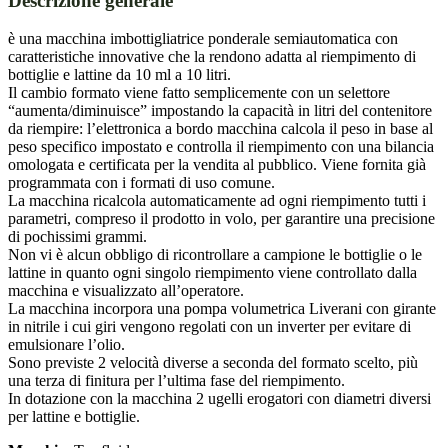
Descrizione generale
è una macchina imbottigliatrice ponderale semiautomatica con
caratteristiche innovative che la rendono adatta al riempimento di
bottiglie e lattine da 10 ml a 10 litri.
Il cambio formato viene fatto semplicemente con un selettore
“aumenta/diminuisce” impostando la capacità in litri del contenitore
da riempire: l’elettronica a bordo macchina calcola il peso in base al
peso specifico impostato e controlla il riempimento con una bilancia
omologata e certificata per la vendita al pubblico. Viene fornita già
programmata con i formati di uso comune.
La macchina ricalcola automaticamente ad ogni riempimento tutti i
parametri, compreso il prodotto in volo, per garantire una precisione
di pochissimi grammi.
Non vi è alcun obbligo di ricontrollare a campione le bottiglie o le
lattine in quanto ogni singolo riempimento viene controllato dalla
macchina e visualizzato all’operatore.
La macchina incorpora una pompa volumetrica Liverani con girante
in nitrile i cui giri vengono regolati con un inverter per evitare di
emulsionare l’olio.
Sono previste 2 velocità diverse a seconda del formato scelto, più
una terza di finitura per l’ultima fase del riempimento.
In dotazione con la macchina 2 ugelli erogatori con diametri diversi
per lattine e bottiglie.