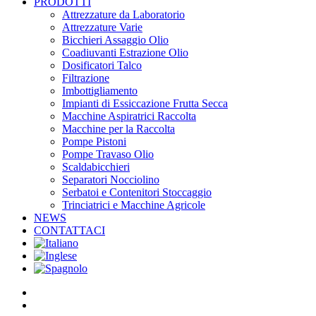
PRODOTTI
Attrezzature da Laboratorio
Attrezzature Varie
Bicchieri Assaggio Olio
Coadiuvanti Estrazione Olio
Dosificatori Talco
Filtrazione
Imbottigliamento
Impianti di Essiccazione Frutta Secca
Macchine Aspiratrici Raccolta
Macchine per la Raccolta
Pompe Pistoni
Pompe Travaso Olio
Scaldabicchieri
Separatori Nocciolino
Serbatoi e Contenitori Stoccaggio
Trinciatrici e Macchine Agricole
NEWS
CONTATTACI
facebook
linkedin