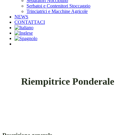
Separatori Nocciolino
Serbatoi e Contenitori Stoccaggio
Trinciatrici e Macchine Agricole
NEWS
CONTATTACI
facebook
linkedin
youtube
instagram
Riempitrice Ponderale