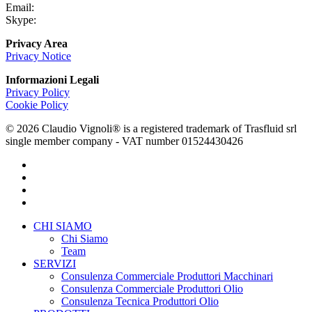
Email:
info@claudiovignoli.com
Skype:
claudio.vignoli
Privacy Area
Privacy Notice
Informazioni Legali
Privacy Policy
Cookie Policy
© 2026 Claudio Vignoli® is a registered trademark of Trasfluid srl
single member company - VAT number 01524430426
facebook
linkedin
youtube
instagram
Close
CHI SIAMO
Menu
Chi Siamo
Team
SERVIZI
Consulenza Commerciale Produttori Macchinari
Consulenza Commerciale Produttori Olio
Consulenza Tecnica Produttori Olio