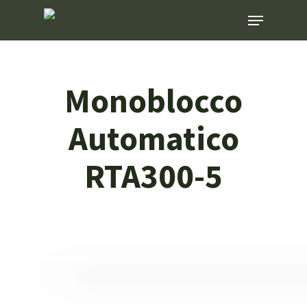
Skip
Menu
to
main
content
Monoblocco
Automatico
RTA300-5